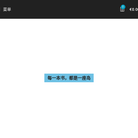
0
菜单
€
0.0
每一本书，都是一座岛
图书分类
我们在书页之间旅行，穿越文字的海洋。
文学、思想、艺术、童年……每一种分类，都是你精神世界的一个方
向。