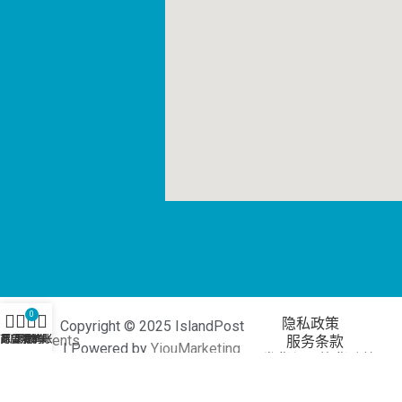
0
隐私政策
Copyright © 2025 IslandPost
服务条款
商店
愿望清单
购物车
我的账户
| Powered by
YiouMarketing
发货与退换货政策