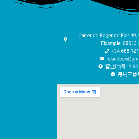
Carrer de Roger de Flor 49, 
Eixample, 08013 
+34 688 121
islandbcn@gma
营业时间 12:30 -
每周三休