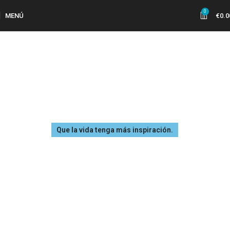
0
MENÚ
€
0.0
Que la vida tenga más inspiración.
Categoría Cultural y Creativa
Seleccionamos cosas creativas que no sean ruidosas ni ordinarias.
Surgen de la inspiración de diseñadores independientes, y
también esconden nuestra suave persistencia en el estilo de vida.