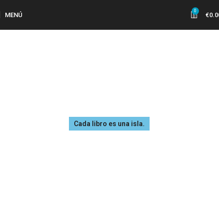
0
MENÚ
€
0.0
Cada libro es una isla.
Categorías de libros
Viajamos entre páginas, a través de un océano de palabras.
Literatura, pensamiento, arte, infancia...cada categoría es una
dirección de tu mundo espiritual.