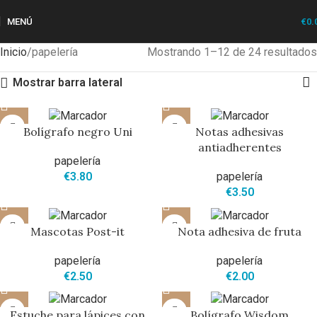
MENÚ
€
0.
Inicio
papelería
Mostrando 1–12 de 24 resultados
Mostrar barra lateral
Bolígrafo negro Uni
Notas adhesivas
antiadherentes
papelería
€
3.80
papelería
€
3.50
Mascotas Post-it
Nota adhesiva de fruta
papelería
papelería
€
2.50
€
2.00
Estuche para lápices con
Bolígrafo Wisdom