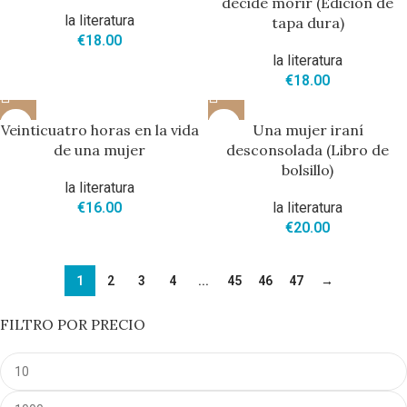
decide morir (Edición de
la literatura
tapa dura)
€
18.00
la literatura
€
18.00
Veinticuatro horas en la vida
Una mujer iraní
de una mujer
desconsolada (Libro de
bolsillo)
la literatura
€
16.00
la literatura
€
20.00
1
2
3
4
...
45
46
47
→
FILTRO POR PRECIO