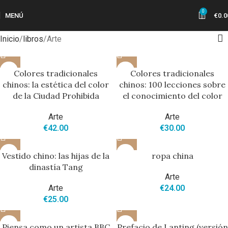
0
MENÚ
€
0.0
Inicio
libros
Arte
Colores tradicionales
Colores tradicionales
chinos: la estética del color
chinos: 100 lecciones sobre
de la Ciudad Prohibida
el conocimiento del color
Arte
Arte
€
42.00
€
30.00
Vestido chino: las hijas de la
ropa china
dinastía Tang
Arte
Arte
€
24.00
€
25.00
Piensa como un artista BBC
Prefacio de Lanting (versión