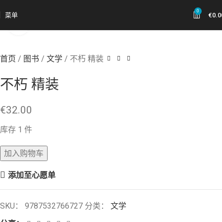
0
菜单
€
0.0
点击放大
首页
图书
文学
不朽 精装
不朽 精装
€
32.00
库存 1 件
加入购物车
添加至心愿单
SKU：
9787532766727
分类：
文学