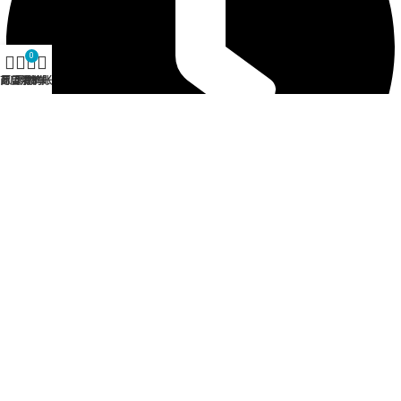
0
商店
愿望清单
购物车
我的账户
营业时间 12:30 - 21:00