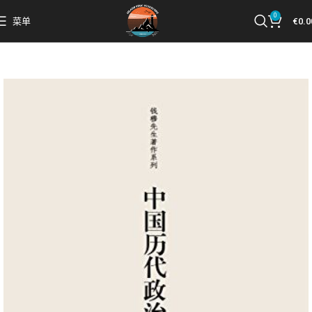
0
菜单
€
0.0