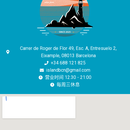
Carrer de Roger de Flor 49, Esc. A, Entresuelo 2,
Eixample, 08013 Barcelona
+34 688 121 825
islandbcn@gmail.com
营业时间 12:30 - 21:00
每周三休息