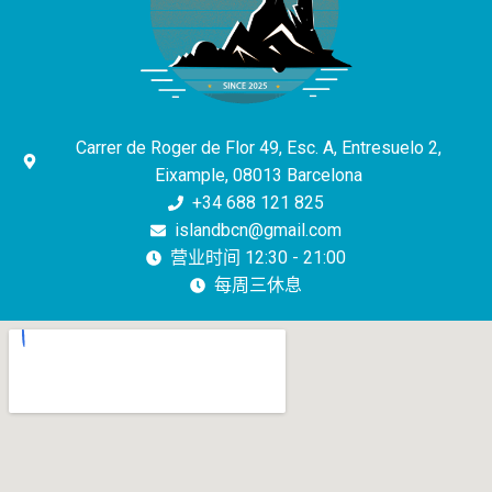
Carrer de Roger de Flor 49, Esc. A, Entresuelo 2,
Eixample, 08013 Barcelona
+34 688 121 825
islandbcn@gmail.com
营业时间 12:30 - 21:00
每周三休息