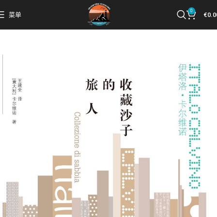
0
菜单
€
0.0