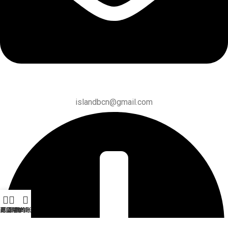
islandbcn@gmail.com
商店
愿望清单
购物车
我的账户