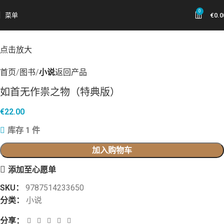
0
菜单
€
0.0
点击放大
首页
图书
小说
返回产品
如首无作祟之物（特典版）
€
22.00
库存 1 件
加入购物车
添加至心愿单
SKU：
9787514233650
分类：
小说
分享：