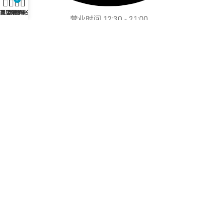
商店
愿望清单
购物车
我的账户
营业时间 12:30 - 21:00