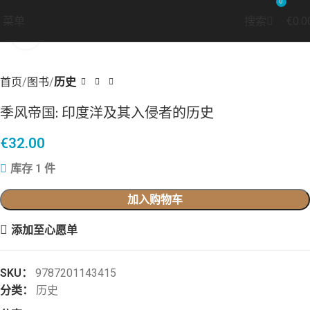
0
菜单
搜索
€
0.0
点击放大
首页
图书
历史
季风帝国: 印度洋及其入侵者的历史
€
32.00
库存 1 件
加入购物车
添加至心愿单
SKU：
9787201143415
分类：
历史