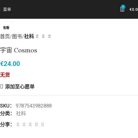
0
菜单
€
0.0
点击放大
售罄
首页
图书
社科
宇宙 Cosmos
€
24.00
无货
添加至心愿单
SKU：
9787543982888
分类：
社科
分享：