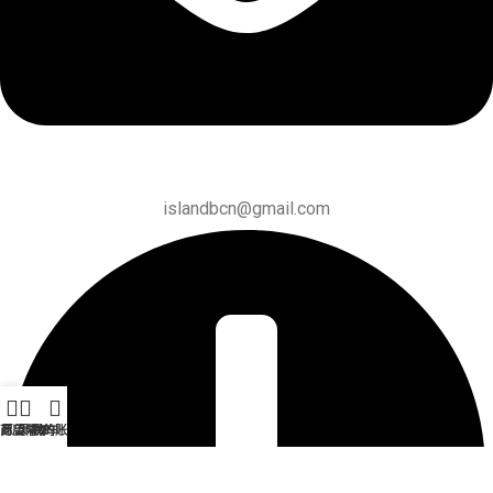
islandbcn@gmail.com
商店
愿望清单
购物车
我的账户