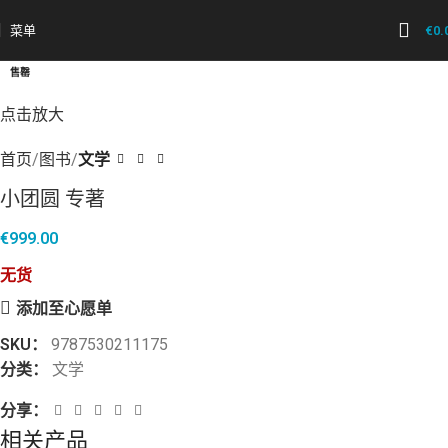
菜单
€
0.
售罄
点击放大
首页
图书
文学
小团圆 专著
€
999.00
无货
添加至心愿单
SKU：
9787530211175
分类：
文学
分享：
相关产品