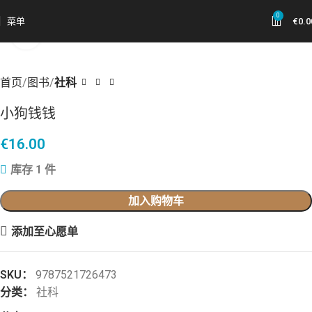
0
菜单
€
0.0
点击放大
首页
图书
社科
小狗钱钱
€
16.00
库存 1 件
加入购物车
添加至心愿单
SKU：
9787521726473
分类：
社科