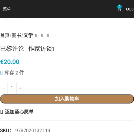
0
菜单
€
0.0
点击放大
首页
图书
文学
巴黎评论 : 作家访谈1
€
20.00
库存 2 件
加入购物车
添加至心愿单
SKU：
9787020132119