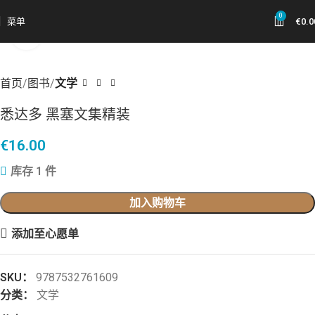
0
菜单
€
0.0
点击放大
首页
图书
文学
悉达多 黑塞文集精装
€
16.00
库存 1 件
加入购物车
添加至心愿单
SKU：
9787532761609
分类：
文学