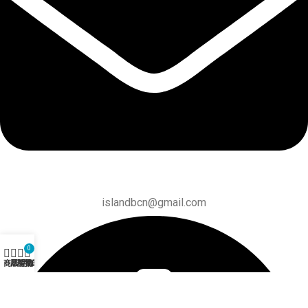
islandbcn@gmail.com
0
商店
愿望清单
购物车
我的账户