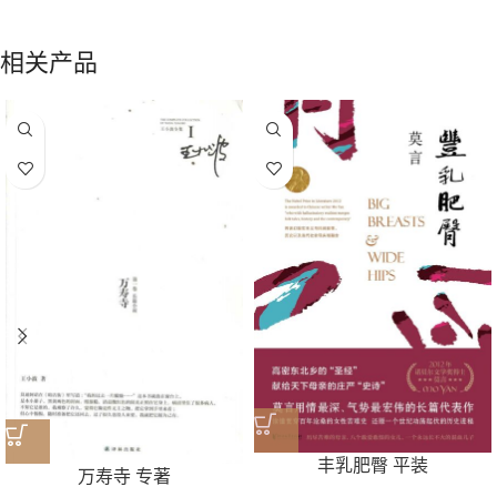
相关产品
丰乳肥臀 平装
万寿寺 专著