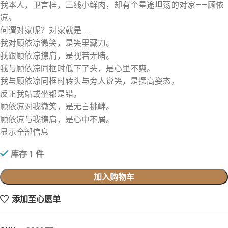
我本人，卫言梓，三线小鲜肉，却有个星途坦荡的对家——顾依
凉。
何谓对家呢？对家就是……
我对顾依凉微笑，是笑里藏刀。
我跟顾依凉擦肩，是视若无睹。
我与顾依凉同框时低下了头，是心里不爽。
我与顾依凉同框时转头与旁人说笑，是摆高姿态。
反正我站或坐都是错。
顾依凉对我微笑，是无言挑衅。
顾依凉与我擦肩，是心中不屑。
显示全部信息
库存 1 件
加入购物车
添加至心愿单