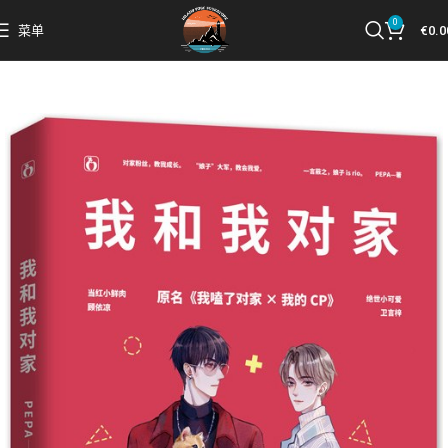
0
菜单
€
0.0