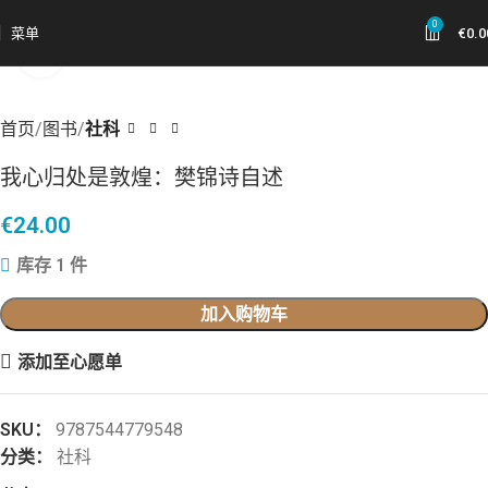
0
菜单
€
0.0
点击放大
首页
图书
社科
我心归处是敦煌：樊锦诗自述
€
24.00
库存 1 件
加入购物车
添加至心愿单
SKU：
9787544779548
分类：
社科