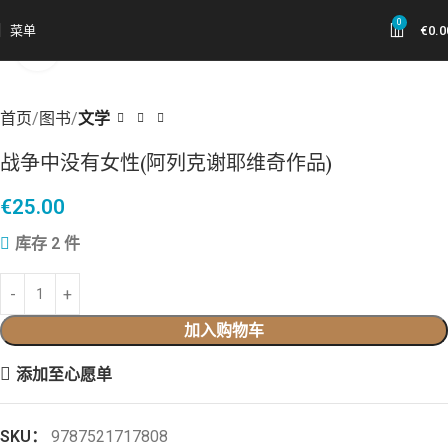
0
菜单
€
0.0
点击放大
首页
图书
文学
战争中没有女性(阿列克谢耶维奇作品)
€
25.00
库存 2 件
加入购物车
添加至心愿单
SKU：
9787521717808