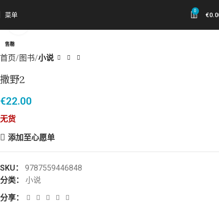
0
菜单
€
0.0
点击放大
售罄
首页
图书
小说
撒野2
€
22.00
无货
添加至心愿单
SKU：
9787559446848
分类：
小说
分享：