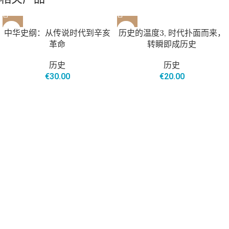
售罄
中华史纲：从传说时代到辛亥
历史的温度3, 时代扑面而来，
革命
转瞬即成历史
历史
历史
€
30.00
€
20.00