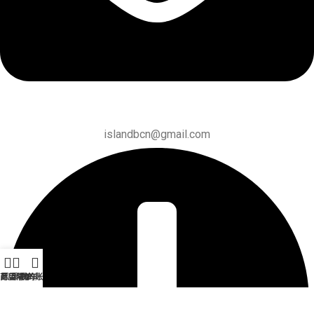
islandbcn@gmail.com
商店
愿望清单
购物车
我的账户