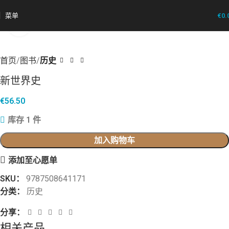
菜单
€
0.
点击放大
首页
图书
历史
新世界史
€
56.50
库存 1 件
加入购物车
添加至心愿单
SKU：
9787508641171
分类：
历史
分享：
相关产品