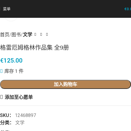
菜单
€
0.
点击放大
首页
图书
文学
格雷厄姆格林作品集 全9册
€
125.00
库存 1 件
加入购物车
添加至心愿单
SKU：
12468897
分类：
文学