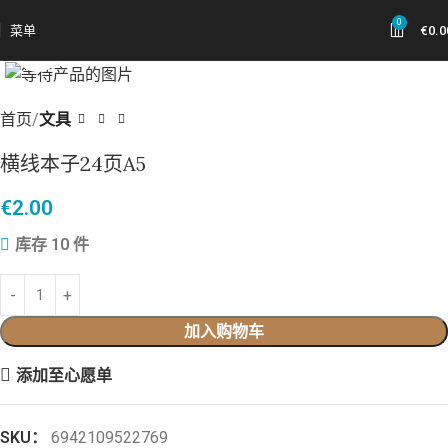
0
菜单
€
0.0
点击放大
首页
文具
横线本子24页A5
€
2.00
库存 10 件
加入购物车
添加至心愿单
SKU：
6942109522769