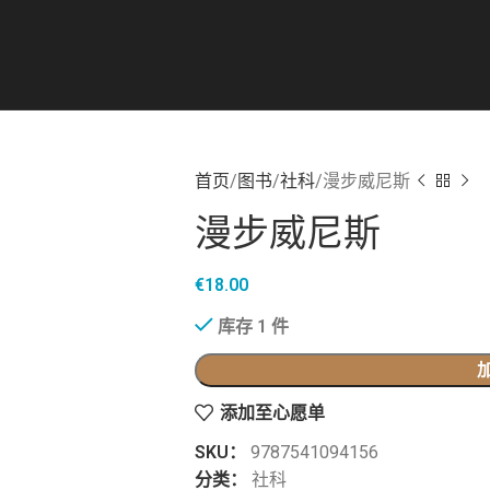
首页
图书
社科
漫步威尼斯
漫步威尼斯
€
18.00
库存 1 件
添加至心愿单
SKU：
9787541094156
分类：
社科