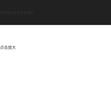
首页
书店
阅享家专享福利
点击放大