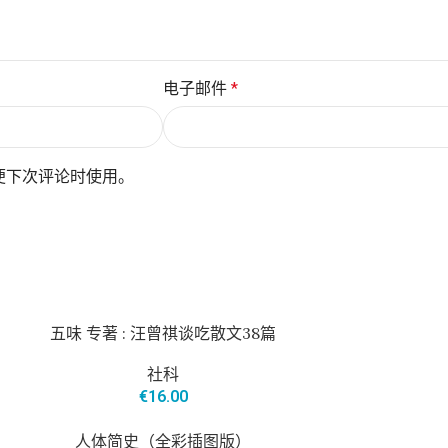
电子邮件
*
便下次评论时使用。
五味 专著 : 汪曾祺谈吃散文38篇
社科
€
16.00
人体简史（全彩插图版）