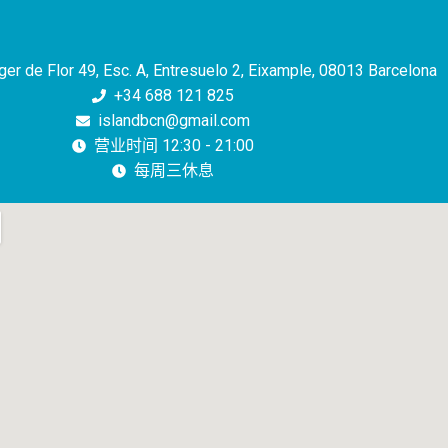
ger de Flor 49, Esc. A, Entresuelo 2, Eixample, 08013 Barcelona
+34 688 121 825
islandbcn@gmail.com
营业时间 12:30 - 21:00
每周三休息