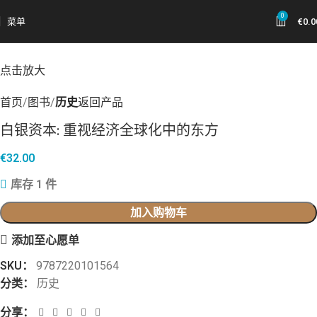
0
菜单
€
0.0
点击放大
首页
图书
历史
返回产品
白银资本: 重视经济全球化中的东方
€
32.00
库存 1 件
加入购物车
添加至心愿单
SKU：
9787220101564
分类：
历史
分享：