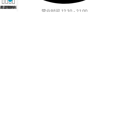
商店
愿望清单
购物车
我的账户
营业时间 12:30 - 21:00