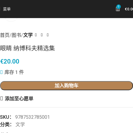
0
菜单
€
0.0
点击放大
首页
图书
文学
眼睛 纳博科夫精选集
€
20.00
库存 1 件
加入购物车
添加至心愿单
SKU：
9787532785001
分类：
文学