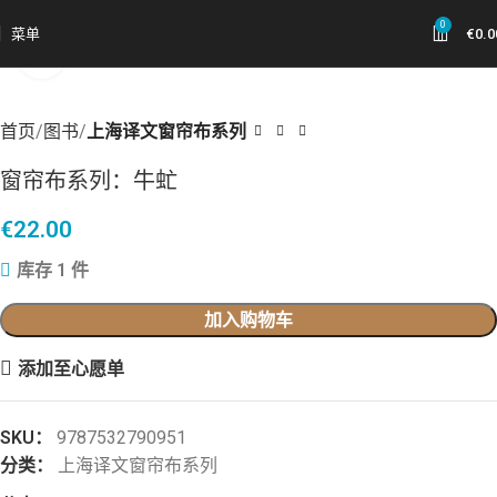
0
菜单
€
0.0
点击放大
首页
图书
上海译文窗帘布系列
窗帘布系列：牛虻
€
22.00
库存 1 件
加入购物车
添加至心愿单
SKU：
9787532790951
分类：
上海译文窗帘布系列