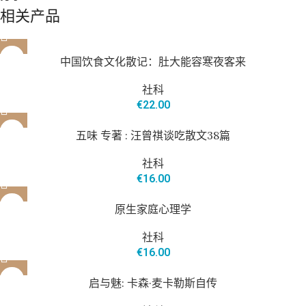
相关产品
售罄
中国饮食文化散记：肚大能容寒夜客来
社科
€
22.00
五味 专著 : 汪曾祺谈吃散文38篇
社科
€
16.00
售罄
原生家庭心理学
社科
€
16.00
启与魅: 卡森·麦卡勒斯自传