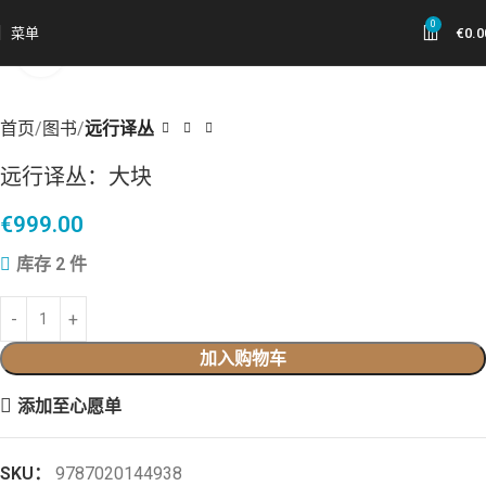
0
菜单
€
0.0
点击放大
首页
图书
远行译丛
远行译丛：大块
€
999.00
库存 2 件
加入购物车
添加至心愿单
SKU：
9787020144938