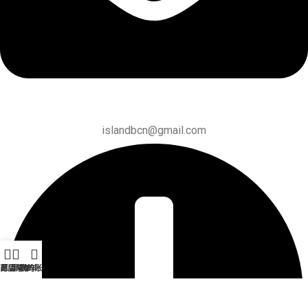
islandbcn@gmail.com
商店
愿望清单
购物车
我的账户