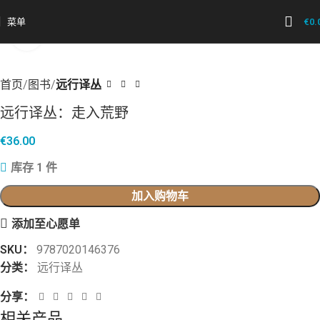
菜单
€
0.
点击放大
首页
图书
远行译丛
远行译丛：走入荒野
€
36.00
库存 1 件
加入购物车
添加至心愿单
SKU：
9787020146376
分类：
远行译丛
分享：
相关产品