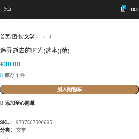
0
菜单
€
0.0
点击放大
首页
图书
文学
追寻逝去的时光(选本)(精)
€
30.00
库存 1 件
加入购物车
添加至心愿单
SKU：
9787567590885
分类：
文学