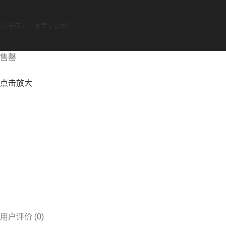
首页
书店
阅享家专享福利
售罄
点击放大
用户评价 (0)