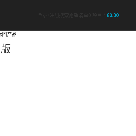
登录/注册
搜索
愿望清单
0
项目
/
€
0.00
返回产品
藏版