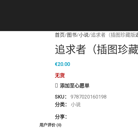
首页
图书
小说
追求者（插图珍藏版
追求者（插图珍
€
20.00
无货
添加至心愿单
SKU：
9787020160198
分类：
小说
分享：
用户评价 (0)