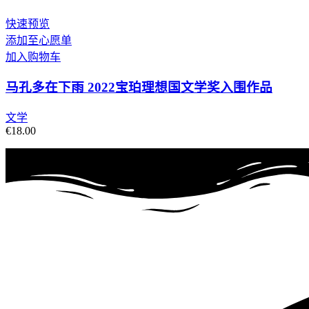
快速预览
添加至心愿单
加入购物车
马孔多在下雨 2022宝珀理想国文学奖入围作品
文学
€
18.00