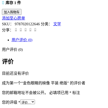
库存 1 件
金
加入购物车
色
添加至心愿单
眼
SKU：
9787020122646
分类：
文学
睛
分享：
的
用户评价 (0)
映
像
用户评价 (0)
平
装
评价
绝
版
目前还没有评价
数
量
成为第一个“金色眼睛的映像 平装 绝版” 的评价者
您的邮箱地址不会被公开。
必填项已用
*
标注
您的评级
*