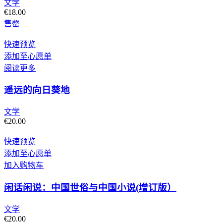
文学
€
18.00
售罄
快速预览
添加至心愿单
阅读更多
遥远的向日葵地
文学
€
20.00
快速预览
添加至心愿单
加入购物车
闲话闲说：中国世俗与中国小说(增订版）
文学
€
20.00