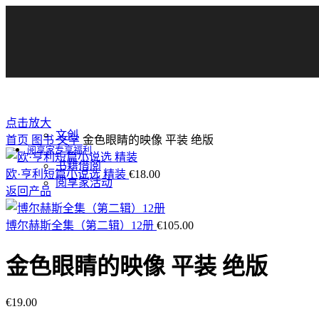
点击放大
文创
首页
图书
文学
金色眼睛的映像 平装 绝版
阅享家专享福利
书籍借阅
欧·亨利短篇小说选 精装
€
18.00
阅享家活动
返回产品
博尔赫斯全集（第二辑）12册
€
105.00
金色眼睛的映像 平装 绝版
€
19.00