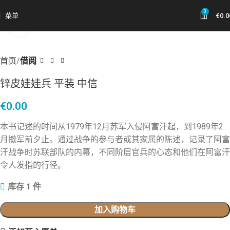
0
菜单
€
0.0
点击放大
首页
借阅
锌皮娃娃兵 平装 中信
€
0.00
本书记述的时间从1979年12月苏军入侵阿富汗起，到1989年2
月撤军前夕止。通过战争的参与者或其家属的陈述，记录了阿富
汗战争时苏联部队的内幕，不同阶层官兵的心态和他们在阿富汗
令人发指的行径。
库存 1 件
加入购物车