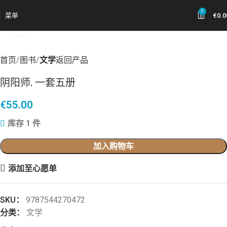
0
菜单
€
0.0
点击放大
首页
图书
文学
返回产品
阴阳师. 一套五册
€
55.00
库存 1 件
加入购物车
添加至心愿单
SKU：
9787544270472
分类：
文学