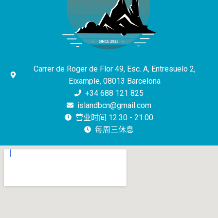
Carrer de Roger de Flor 49, Esc. A, Entresuelo 2,
Eixample, 08013 Barcelona
+34 688 121 825
islandbcn@gmail.com
营业时间 12:30 - 21:00
每周三休息