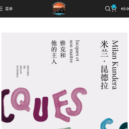
0
菜单
€
0.0