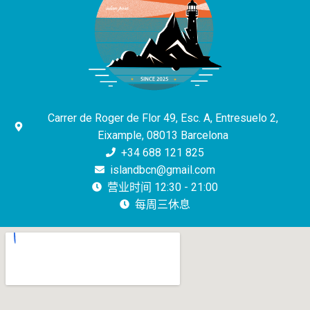
Carrer de Roger de Flor 49, Esc. A, Entresuelo 2,
Eixample, 08013 Barcelona
+34 688 121 825
islandbcn@gmail.com
营业时间 12:30 - 21:00
每周三休息