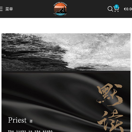
0
菜单
€
0.0