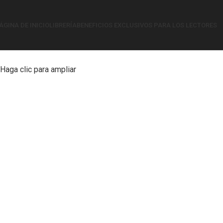
ÁGINA DE INICIO
LIBRERÍA
BENEFICIOS EXCLUSIVOS PARA LOS LECTORES
Haga clic para ampliar