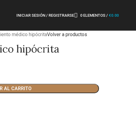
INICIAR SESIÓN / REGISTRARSE
0
ELEMENTOS
/
€
0.00
iento médico hipócrita
Volver a productos
co hipócrita
R AL CARRITO